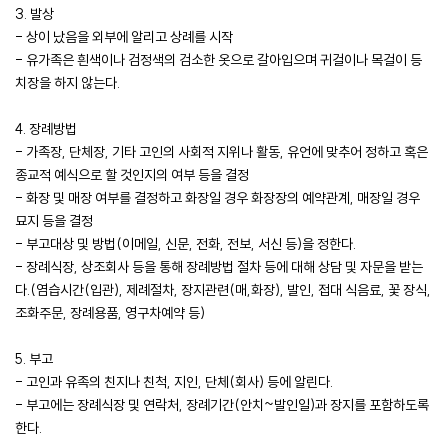
3. 발상
- 상이 났음을 외부에 알리고 상례를 시작
- 유가족은 흰색이나 검정색의 검소한 옷으로 갈아입으며 귀걸이나 목걸이 등
치장을 하지 않는다.
4. 장례방법
- 가족장, 단체장, 기타 고인의 사회적 지위나 활동, 유언에 맞추어 정하고 혹은
종교적 예식으로 할 것인지의 여부 등을 결정
- 화장 및 매장 여부를 결정하고 화장일 경우 화장장의 예약관계, 매장일 경우
묘지 등을 결정
- 부고대상 및 방법(이메일, 신문, 전화, 전보, 서신 등)을 정한다.
- 장례식장, 상조회사 등을 통해 장례방법 절차 등에 대해 상담 및 자문을 받는
다.(염습시간(입관), 제례절차, 장지관련(매,화장), 발인, 접대 식음료, 꽃 장식,
조화주문, 장례용품, 영구차예약 등)
5. 부고
- 고인과 유족의 친지나 친척, 지인, 단체(회사) 등에 알린다.
- 부고에는 장례식장 및 연락처, 장례기간(안치~발인일)과 장지를 포함하도록
한다.