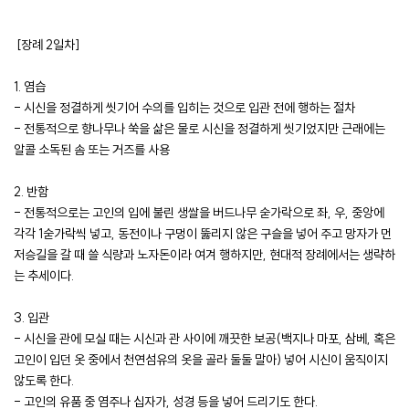
[장례 2일차]
1. 염습
- 시신을 정결하게 씻기어 수의를 입히는 것으로 입관 전에 행하는 절차
- 전통적으로 향나무나 쑥을 삶은 물로 시신을 정결하게 씻기었지만 근래에는
알콜 소독된 솜 또는 거즈를 사용
2. 반함
- 전통적으로는 고인의 입에 불린 생쌀을 버드나무 숟가락으로 좌, 우, 중앙에
각각 1숟가락씩 넣고, 동전이나 구멍이 뚫리지 않은 구슬을 넣어 주고 망자가 먼
저승길을 갈 때 쓸 식량과 노자돈이라 여겨 행하지만, 현대적 장례에서는 생략하
는 추세이다.
3. 입관
- 시신을 관에 모실 때는 시신과 관 사이에 깨끗한 보공(백지나 마포, 삼베, 혹은
고인이 입던 옷 중에서 천연섬유의 옷을 골라 둘둘 말아) 넣어 시신이 움직이지
않도록 한다.
- 고인의 유품 중 염주나 십자가, 성경 등을 넣어 드리기도 한다.