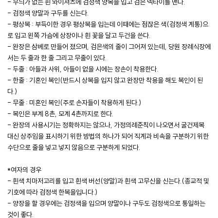
- 무늬가 없는 흰 와이셔츠에 검정색 양복을 입고 검은 넥타이를 맨다.
- 검정색 양말과 구두를 신는다.
- 평상복 : 부득이한 경우 평상복을 입는데 이때에는 점잖은 색(검정색 계통)으
로 입고 왼쪽 가슴에 상장이나 흰 꽃을 달고 두건을 쓴다.
- 완장은 삼베로 만들어 졌으며, 검은색의 줄이 그어져 있는데, 당원 장례식장에
서는 두 줄과 한 줄 그리고 무줄이 있다.
- 두줄 : 아들과 사위, 아들이 없을 시에는 장손이 착용한다.
- 한줄 : 기혼인 복인(반드시 상복을 입지 않고 완장만 착용을 해도 복인이 된
다.)
- 무줄 : 미혼인 복인(주로 손자들이 착용하게 된다.)
- 복인은 부계 8촌, 모계 4촌까지로 한다.
- 완장의 사용시기는 정확하지는 않으나, 가정의례준칙이 나오면서 굴건제복
대신 상주임을 표시하기 위한 방법의 하나가 되어 직계과 비속을 구분하기 위한
수단으로 줄을 넣고 넣지 않음으로 구분하게 되었다.
*여자의 경우
- 흰색 치마저고리를 입고 흰색 버선(양말)과 흰색 고무신을 신는다.(종교적 및
기호에 따라 검정색 한복을입니다.)
- 양장을 할 경우에는 검정색을 입으며 양말이나 구두도 검정색으로 통일하는
것이 좋다.