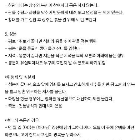
- 하관 때에는 상주와 복인이 참여하되 곡은 하지 않는다.
- 관을 수평과 좌향을 맞추어 반듯하게 내려 놓고 명정을 관 위에 덮는다.
- 횡대를 가로 걸친 후 상주는 흙을 관 위에 세 번 뿌린다.
5. 성분
- 평토 : 취토가 끝나면 석회와 흙을 섞어 관을 덮는 행위
- 봉본 : 흙을 둥글게 쌓아 올려 잔디를 입힌다.
- 지석 : 봉분이 끝나면 지문을 적은 지석을 묘의 오른쪽 아래에 묻는 행위
- 봉분이 유실되더라도 누구의 묘인지 알 수 있도록 하기 위함
*위령제 및 성분제
- 성분이 끝나면 요소 앞에 영좌를 모시고 간소하게 제수를 차린 뒤 고인의 명복
을 빌고 영혼 위로하는 제사를 올린다.
- 화장을 했을 경우에는 영좌를 유골함으로 대신하여 제를 올린다.
- 축문 : 전통방식과 현대식이 있음
*현대식 축문인 경우
- 년 월 일 (00)는 (아버님) 영전에 삼가 고하나이다. 오늘 이 곳에 유택을 마련
하였으니 고이 잠드시고 길이 명복을 누리소서