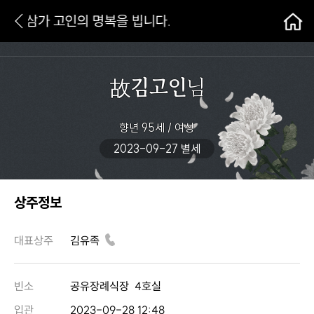
삼가 고인의 명복을 빕니다.
故
김고인
님
향년 95세 / 여성
2023-09-27 별세
상주정보
대표상주
김유족
빈소
공유장례식장
4호실
입관
2023-09-28 12:48